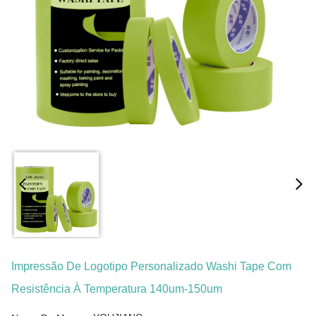
Impressão De Logotipo Personalizado Washi Tape Com
Resistência À Temperatura 140um-150um