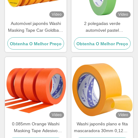
Vídeo
Vídeo
Automóvel japonês Washi
2 polegadas verde
Masking Tape Car Goldband
automóvel pastel
Rice Paper Tape 100mic
mascaramento Washi papel
Obtenha O Melhor Preço
fita de decoração borracha
Obtenha O Melhor Preço
acrílica
Vídeo
Vídeo
0.085mm Orange Washi
Washi japonês plano e fita
Masking Tape Adesivo
mascaradora 30mm 0,12mm
Acrílico Para Pintura de
150 graus de temperatura