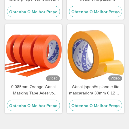
Rice Paper Tape 100mic
mascaramento Washi papel
Obtenha O Melhor Preço
fita de decoração borracha
Obtenha O Melhor Preço
acrílica
Vídeo
Vídeo
0.085mm Orange Washi
Washi japonês plano e fita
Masking Tape Adesivo
mascaradora 30mm 0,12mm
Acrílico Para Pintura de
150 graus de temperatura
Obtenha O Melhor Preço
Carro Barco
Obtenha O Melhor Preço
alta