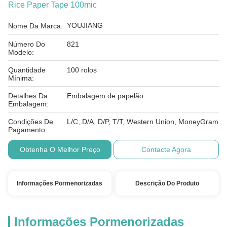
Rice Paper Tape 100mic
YOUJIANG
Nome Da Marca:
Número Do
821
Modelo:
Quantidade
100 rolos
Mínima:
Detalhes Da
Embalagem de papelão
Embalagem:
Condições De
L/C, D/A, D/P, T/T, Western Union, MoneyGram
Pagamento:
Obtenha O Melhor Preço
Contacte Agora
Informações Pormenorizadas
Descrição Do Produto
Informações Pormenorizadas