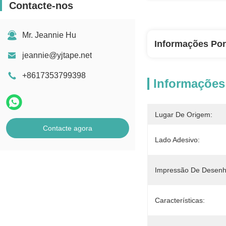
Contacte-nos
Mr. Jeannie Hu
Informações Po
jeannie@yjtape.net
+8617353799398
Informações
Lugar De Origem:
Contacte agora
Lado Adesivo:
Impressão De Desenh
Características: