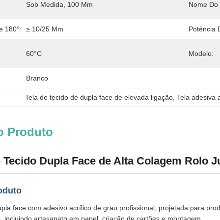
Sob Medida, 100 Μm
Nome Do 
e 180°:
≥ 10/25 Mm
Potência 
60°C
Modelo:
Branco
Tela de tecido de dupla face de elevada ligação
, 
Tela adesiva a
o Produto
e Tecido Dupla Face de Alta Colagem Rolo 
oduto
upla face com adesivo acrílico de grau profissional, projetada para pr
s, incluindo artesanato em papel, criação de cartões e montagem.