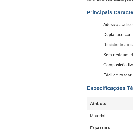
Principais Caracte
Adesivo acríli
Dupla face com 
Resistente ao c
Sem resíduos d
Composição livr
Fácil de rasgar
Especificações T
Atributo
Material
Espessura