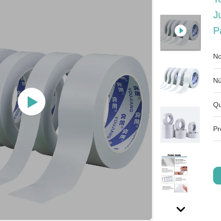
J
P
No
Nú
Qu
Pr