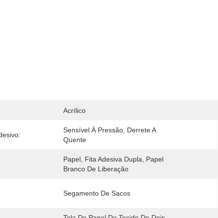
Acrílico
Sensível À Pressão, Derrete A 
desivo:
Quente
Papel, Fita Adesiva Dupla, Papel 
Branco De Liberação
:
Segamento De Sacos
Tela De Papel De Tecido De Dois 